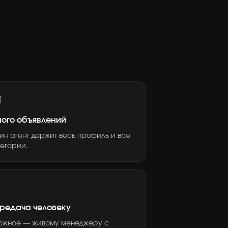

ого объявлений
ин агент держит весь профиль и все
тегории.

редача человеку
ожное — живому менеджеру с