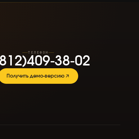
8
1
2
)
4
0
9
-
3
8
-
0
2
ТЕЛЕФОН
8
1
2
)
4
0
9
-
3
8
-
0
2
Получить демо-версию