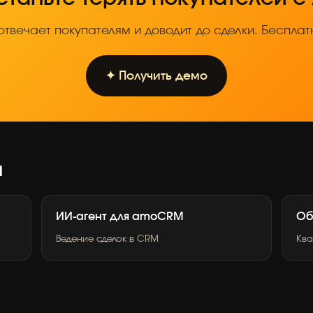
отвечает покупателям и доводит до сделки. Беспла
✦ Получить демо
ы
ИИ-агент для amoCRM
Об
Ведение сделок в CRM
Ква