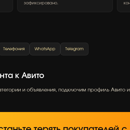
зафиксировано.
ко
Телефония
WhatsApp
Telegram
нта к Авито
тегории и объявления, подключим профиль Авито 
таньте терять покупателей с