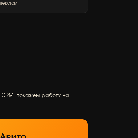
нтекстом.
и CRM, покажем работу на
 Авито