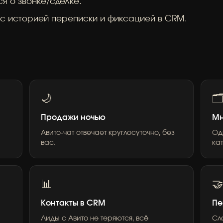
я о звонке/сделке.
 с историей переписки и фиксацией в CRM.
🌙

Продажи ночью
Мн
Авито-чат отвечает круглосуточно, без
Од
вас.
ка
📊

Контакты в CRM
Пе
Лиды с Авито не теряются, всё
Сл