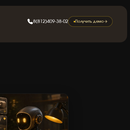
8
(
8
1
2
)
4
0
9
-
3
8
-
0
2
8
(
8
1
2
)
4
0
9
-
3
8
-
0
2
Получить демо