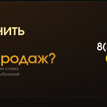
нить
8
(
8
(
 продаж?
Без спама,
 выбранный