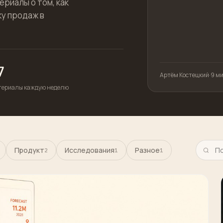
ериалы о том, как
ку продаж в
7
Артём Костецкий
·
9 м
териалы каждую неделю
Продукт
Исследования
Разное
2
1
1