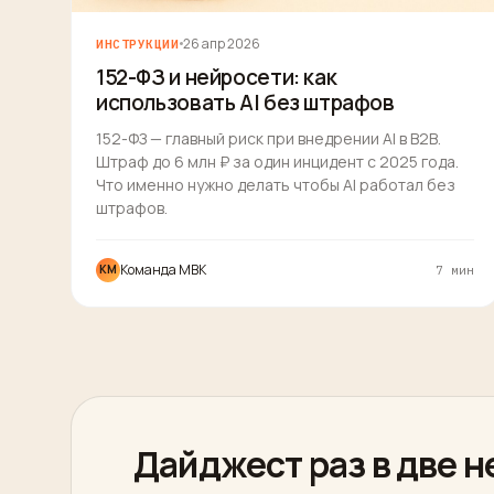
26 апр 2026
ИНСТРУКЦИИ
152-ФЗ и нейросети: как
использовать AI без штрафов
152-ФЗ — главный риск при внедрении AI в B2B.
Штраф до 6 млн ₽ за один инцидент с 2025 года.
Что именно нужно делать чтобы AI работал без
штрафов.
Команда MBK
КM
7 мин
Дайджест раз в две 