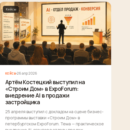
Кейсы
26 апр 2026
КЕЙСЫ
Артём Костецкий выступил на
«Строим Дом» в ExpoForum:
внедрение AI в продажи
застройщика
25 апреля выступил с докладом на сцене бизнес-
программы выставки «Строим Дом» в
петербургском ExpoForum. Тема — практическое
внедрение AI-агентов в отделы продаж