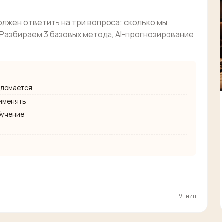
олжен ответить на три вопроса: сколько мы
. Разбираем 3 базовых метода, AI-прогнозирование
о ломается
рименять
бучение
9 мин