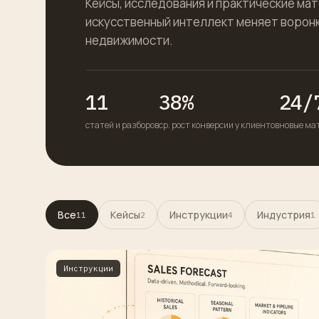
Кейсы, исследования и практические мат
искусственный интеллект меняет ворон
недвижимости.
11
38%
24/
статей и разборов
ср. рост конверсии у клиентов
новые ма
Все
Кейсы
Инструкции
Индустрия
11
2
4
1
Инструкции