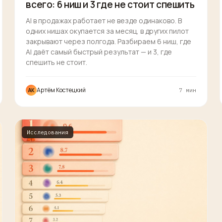
всего: 6 ниш и 3 где не стоит спешить
AI в продажах работает не везде одинаково. В
одних нишах окупается за месяц, в других пилот
закрывают через полгода. Разбираем 6 ниш, где
AI даёт самый быстрый результат — и 3, где
спешить не стоит.
Артём Костецкий
АК
7 мин
Исследования