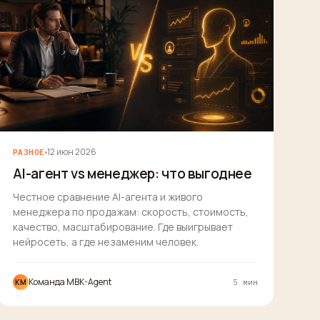
12 июн 2026
РАЗНОЕ
AI-агент vs менеджер: что выгоднее
Честное сравнение AI-агента и живого
менеджера по продажам: скорость, стоимость,
качество, масштабирование. Где выигрывает
нейросеть, а где незаменим человек.
Команда MBK-Agent
КM
5 мин