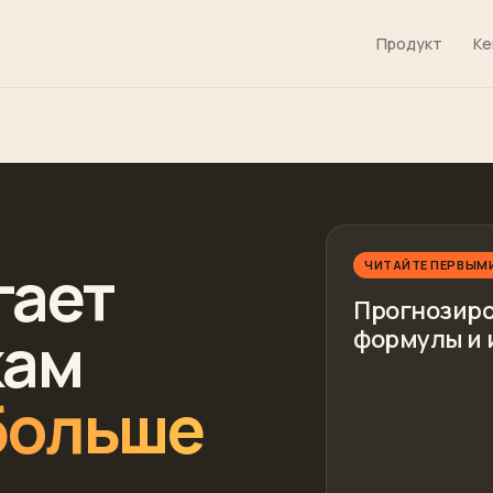
Продукт
Ке
гает
ЧИТАЙТЕ ПЕРВЫМ
Прогнозиро
кам
формулы и 
больше