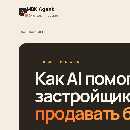
MBK Agent
A
AI-отдел продаж
ГЛАВНАЯ
/
БЛОГ
BLOG · MBK AGENT
Как AI помо
застройщи
продавать 