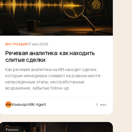
17 июн 2026
ИНСТРУКЦИИ
Речевая аналитика: как находить
слитые сделки
Как речевая аналитика на ИИ находит сделки,
которые менеджеры сливают на ровном месте:
непройденные этапы, неотработанные
возражения, забытые follow-up.
Команда MBK-Agent
КM
5 мин
Разное