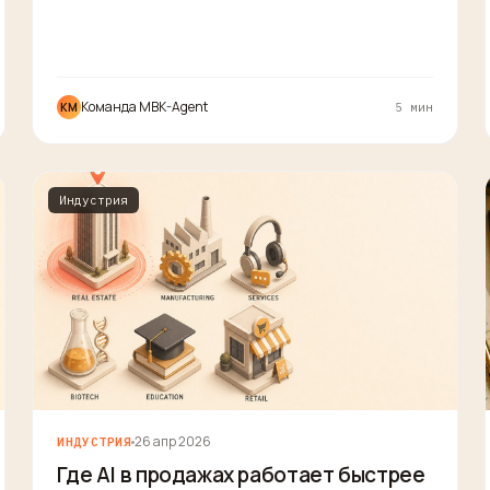
Команда MBK-Agent
КM
5 мин
Индустрия
26 апр 2026
ИНДУСТРИЯ
Где AI в продажах работает быстрее