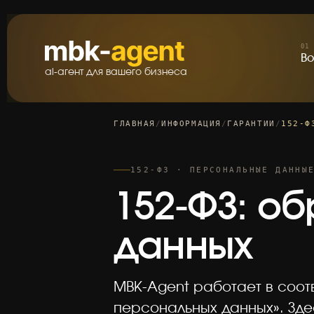
В
01
В
ai-агент для вашего бизнеса
ГЛАВНАЯ
/
ИНФОРМАЦИЯ
/
ГАРАНТИИ
/
152-Ф
152-ФЗ · ПЕРСОНАЛЬНЫЕ ДАННЫ
152-ФЗ: о
данных
MBK-Agent работает в соот
персональных данных». Зде