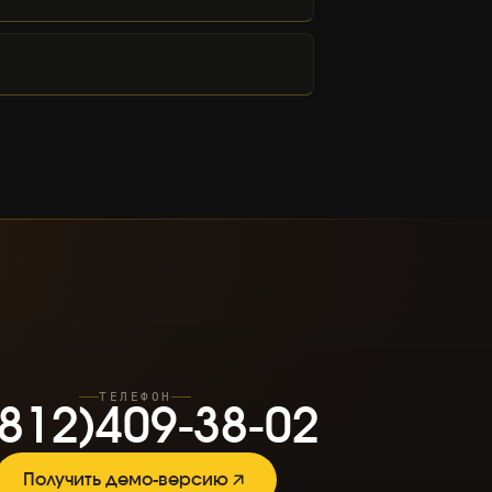
8
1
2
)
4
0
9
-
3
8
-
0
2
ТЕЛЕФОН
8
1
2
)
4
0
9
-
3
8
-
0
2
Получить демо-версию