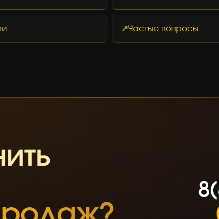
ти
Частые вопросы
нить
8
(
8
(
 продаж?