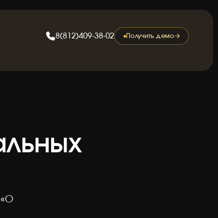
8
(
8
1
2
)
4
0
9
-
3
8
-
0
2
8
(
8
1
2
)
4
0
9
-
3
8
-
0
2
Получить демо
альных
 «О