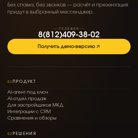
Без спама, без звонков — расчёт и презентация
придут в выбранный мессенджер.
ТЕЛЕФОН
8
(
8
1
2
)
4
0
9
-
3
8
-
0
2
Получить демо-версию
01
ПРОДУКТ
A
I
-
а
г
е
н
т
п
о
д
к
л
ю
ч
A
I
-
о
т
д
е
л
п
р
о
д
а
ж
Д
л
я
з
а
с
т
р
о
й
щ
и
к
о
в
М
К
Д
И
н
т
е
г
р
а
ц
и
и
с
C
R
M
С
р
а
в
н
е
н
и
я
и
о
б
з
о
р
ы
02
РЕШЕНИЯ