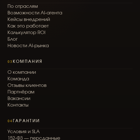
П
о
о
т
р
а
с
л
я
м
В
о
з
м
о
ж
н
о
с
т
и
A
I
-
а
г
е
н
т
а
К
е
й
с
ы
в
н
е
д
р
е
н
и
й
К
а
к
э
т
о
р
а
б
о
т
а
е
т
К
а
л
ь
к
у
л
я
т
о
р
R
O
I
Б
л
о
г
Н
о
в
о
с
т
и
A
I
-
р
ы
н
к
а
03
КОМПАНИЯ
О
к
о
м
п
а
н
и
и
К
о
м
а
н
д
а
О
т
з
ы
в
ы
к
л
и
е
н
т
о
в
П
а
р
т
н
ё
р
а
м
В
а
к
а
н
с
и
и
К
о
н
т
а
к
т
ы
04
ГАРАНТИИ
У
с
л
о
в
и
я
и
S
L
A
1
5
2
-
Ф
З
—
п
е
р
с
д
а
н
н
ы
е