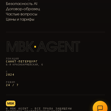
Б
е
з
о
п
а
с
н
о
с
т
ь
A
I
Д
о
г
о
в
о
р
-
о
б
р
а
з
е
ц
Ч
а
с
т
ы
е
в
о
п
р
о
с
ы
Ц
е
н
ы
и
т
а
р
и
ф
ы
MBK
·
AGENT
ЛОКАЦИЯ
САНКТ-ПЕТЕРБУРГ
6-Я КРАСНОАРМЕЙСКАЯ, 6
С
2024
РЕЖИМ
24 / 7
МБК
© MBK AGENT — ВСЕ ПРАВА ЗАЩИЩЕНЫ