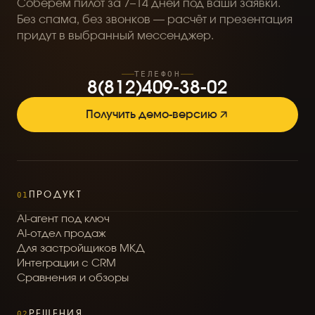
Соберём пилот за 7–14 дней под ваши заявки.
Без спама, без звонков — расчёт и презентация
придут в выбранный мессенджер.
ТЕЛЕФОН
8
(
8
1
2
)
4
0
9
-
3
8
-
0
2
Получить демо-версию
01
ПРОДУКТ
A
I
-
а
г
е
н
т
п
о
д
к
л
ю
ч
A
I
-
о
т
д
е
л
п
р
о
д
а
ж
Д
л
я
з
а
с
т
р
о
й
щ
и
к
о
в
М
К
Д
И
н
т
е
г
р
а
ц
и
и
с
C
R
M
С
р
а
в
н
е
н
и
я
и
о
б
з
о
р
ы
02
РЕШЕНИЯ