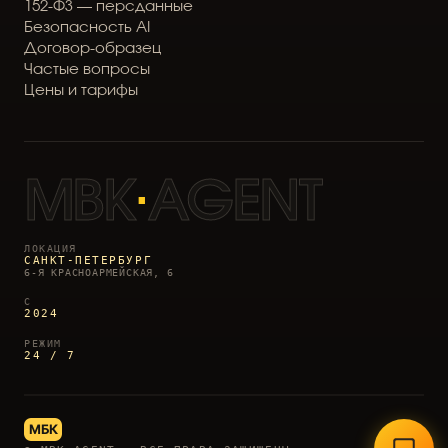
1
5
2
-
Ф
З
—
п
е
р
с
д
а
н
н
ы
е
Б
е
з
о
п
а
с
н
о
с
т
ь
A
I
Д
о
г
о
в
о
р
-
о
б
р
а
з
е
ц
Ч
а
с
т
ы
е
в
о
п
р
о
с
ы
Ц
е
н
ы
и
т
а
р
и
ф
ы
MBK
·
AGENT
ЛОКАЦИЯ
САНКТ-ПЕТЕРБУРГ
6-Я КРАСНОАРМЕЙСКАЯ, 6
С
2024
РЕЖИМ
24 / 7
МБК