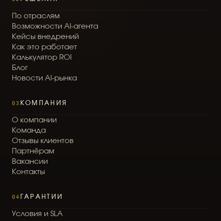
П
о
о
т
р
а
с
л
я
м
В
о
з
м
о
ж
н
о
с
т
и
A
I
-
а
г
е
н
т
а
К
е
й
с
ы
в
н
е
д
р
е
н
и
й
К
а
к
э
т
о
р
а
б
о
т
а
е
т
К
а
л
ь
к
у
л
я
т
о
р
R
O
I
Б
л
о
г
Н
о
в
о
с
т
и
A
I
-
р
ы
н
к
а
03
КОМПАНИЯ
О
к
о
м
п
а
н
и
и
К
о
м
а
н
д
а
О
т
з
ы
в
ы
к
л
и
е
н
т
о
в
П
а
р
т
н
ё
р
а
м
В
а
к
а
н
с
и
и
К
о
н
т
а
к
т
ы
04
ГАРАНТИИ
У
с
л
о
в
и
я
и
S
L
A