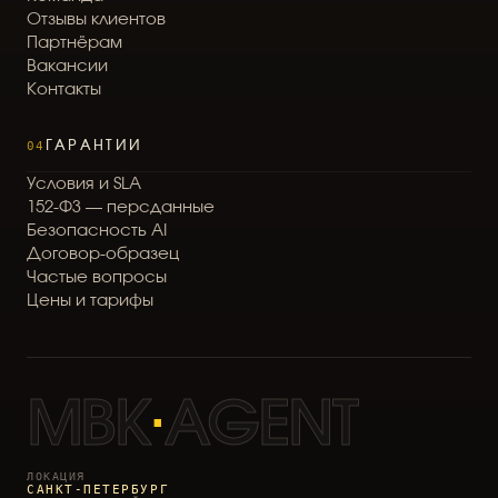
О
т
з
ы
в
ы
к
л
и
е
н
т
о
в
П
а
р
т
н
ё
р
а
м
В
а
к
а
н
с
и
и
К
о
н
т
а
к
т
ы
04
ГАРАНТИИ
У
с
л
о
в
и
я
и
S
L
A
1
5
2
-
Ф
З
—
п
е
р
с
д
а
н
н
ы
е
Б
е
з
о
п
а
с
н
о
с
т
ь
A
I
Д
о
г
о
в
о
р
-
о
б
р
а
з
е
ц
Ч
а
с
т
ы
е
в
о
п
р
о
с
ы
Ц
е
н
ы
и
т
а
р
и
ф
ы
MBK
·
AGENT
ЛОКАЦИЯ
САНКТ-ПЕТЕРБУРГ