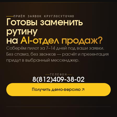
ПРИЁМ ЗАЯВОК КРУГЛОСУТОЧНО
Готовы заменить
рутину
на
AI-отдел продаж?
Соберём пилот за 7–14 дней под ваши заявки.
Без спама, без звонков — расчёт и презентация
придут в выбранный мессенджер.
ТЕЛЕФОН
8
(
8
1
2
)
4
0
9
-
3
8
-
0
2
Получить демо-версию