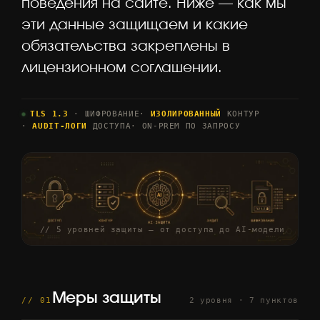
поведения на сайте. Ниже — как мы
эти данные защищаем и какие
обязательства закреплены в
лицензионном соглашении.
TLS 1.3
· ШИФРОВАНИЕ
·
ИЗОЛИРОВАННЫЙ
КОНТУР
·
AUDIT-ЛОГИ
ДОСТУПА
· ON-PREM ПО ЗАПРОСУ
// 5 уровней защиты — от доступа до AI-модели
Меры защиты
// 01
2 уровня · 7 пунктов