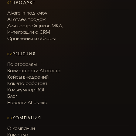
01
ПРОДУКТ
A
I
-
а
г
е
н
т
п
о
д
к
л
ю
ч
A
I
-
о
т
д
е
л
п
р
о
д
а
ж
Д
л
я
з
а
с
т
р
о
й
щ
и
к
о
в
М
К
Д
И
н
т
е
г
р
а
ц
и
и
с
C
R
M
С
р
а
в
н
е
н
и
я
и
о
б
з
о
р
ы
02
РЕШЕНИЯ
П
о
о
т
р
а
с
л
я
м
В
о
з
м
о
ж
н
о
с
т
и
A
I
-
а
г
е
н
т
а
К
е
й
с
ы
в
н
е
д
р
е
н
и
й
К
а
к
э
т
о
р
а
б
о
т
а
е
т
К
а
л
ь
к
у
л
я
т
о
р
R
O
I
Б
л
о
г
Н
о
в
о
с
т
и
A
I
-
р
ы
н
к
а
03
КОМПАНИЯ
О
к
о
м
п
а
н
и
и
К
о
м
а
н
д
а