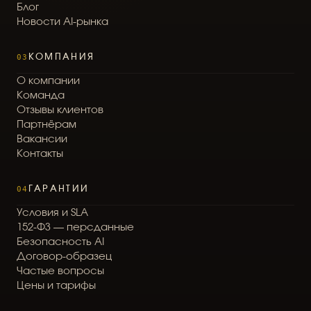
Б
л
о
г
Н
о
в
о
с
т
и
A
I
-
р
ы
н
к
а
03
КОМПАНИЯ
О
к
о
м
п
а
н
и
и
К
о
м
а
н
д
а
О
т
з
ы
в
ы
к
л
и
е
н
т
о
в
П
а
р
т
н
ё
р
а
м
В
а
к
а
н
с
и
и
К
о
н
т
а
к
т
ы
04
ГАРАНТИИ
У
с
л
о
в
и
я
и
S
L
A
1
5
2
-
Ф
З
—
п
е
р
с
д
а
н
н
ы
е
Б
е
з
о
п
а
с
н
о
с
т
ь
A
I
Д
о
г
о
в
о
р
-
о
б
р
а
з
е
ц
Ч
а
с
т
ы
е
в
о
п
р
о
с
ы
Ц
е
н
ы
и
т
а
р
и
ф
ы