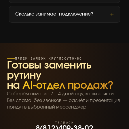
Сколько занимает подключение?
ПРИЁМ ЗАЯВОК КРУГЛОСУТОЧНО
Готовы заменить
рутину
на
AI-отдел продаж?
Соберём пилот за 7–14 дней под ваши заявки.
Без спама, без звонков — расчёт и презентация
придут в выбранный мессенджер.
ТЕЛЕФОН
8
(
8
1
2
)
4
0
9
-
3
8
-
0
2