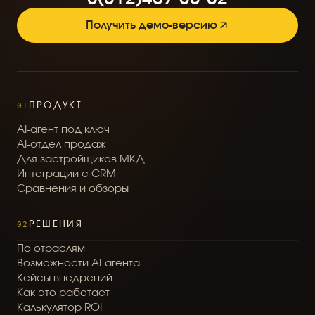
Получить демо-версию
01
ПРОДУКТ
A
I
-
а
г
е
н
т
п
о
д
к
л
ю
ч
A
I
-
о
т
д
е
л
п
р
о
д
а
ж
Д
л
я
з
а
с
т
р
о
й
щ
и
к
о
в
М
К
Д
И
н
т
е
г
р
а
ц
и
и
с
C
R
M
С
р
а
в
н
е
н
и
я
и
о
б
з
о
р
ы
02
РЕШЕНИЯ
П
о
о
т
р
а
с
л
я
м
В
о
з
м
о
ж
н
о
с
т
и
A
I
-
а
г
е
н
т
а
К
е
й
с
ы
в
н
е
д
р
е
н
и
й
К
а
к
э
т
о
р
а
б
о
т
а
е
т
К
а
л
ь
к
у
л
я
т
о
р
R
O
I