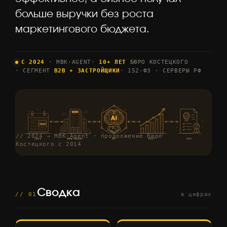
больше выручки без роста
маркетингового бюджета.
С 2024
· MBK-AGENT
·
10+ ЛЕТ
БЮРО КОСТЕЦКОГО
· СЕГМЕНТ
B2B + ЗАСТРОЙЩИКИ
· 152-ФЗ · СЕРВЕРЫ РФ
// 2024 → MBK-Agent · продолжение бюро
Костецкого с 2014
Сводка
// 01
в цифрах