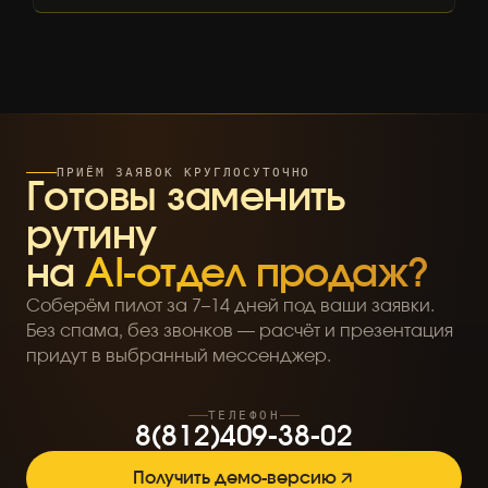
ПРИЁМ ЗАЯВОК КРУГЛОСУТОЧНО
Готовы заменить
рутину
на
AI-отдел продаж?
Соберём пилот за 7–14 дней под ваши заявки.
Без спама, без звонков — расчёт и презентация
придут в выбранный мессенджер.
ТЕЛЕФОН
8
(
8
1
2
)
4
0
9
-
3
8
-
0
2
Получить демо-версию