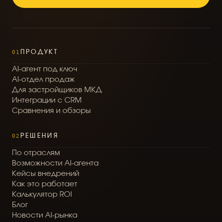
01
ПРОДУКТ
A
I
-
а
г
е
н
т
п
о
д
к
л
ю
ч
A
I
-
о
т
д
е
л
п
р
о
д
а
ж
Д
л
я
з
а
с
т
р
о
й
щ
и
к
о
в
М
К
Д
И
н
т
е
г
р
а
ц
и
и
с
C
R
M
С
р
а
в
н
е
н
и
я
и
о
б
з
о
р
ы
02
РЕШЕНИЯ
П
о
о
т
р
а
с
л
я
м
В
о
з
м
о
ж
н
о
с
т
и
A
I
-
а
г
е
н
т
а
К
е
й
с
ы
в
н
е
д
р
е
н
и
й
К
а
к
э
т
о
р
а
б
о
т
а
е
т
К
а
л
ь
к
у
л
я
т
о
р
R
O
I
Б
л
о
г
Н
о
в
о
с
т
и
A
I
-
р
ы
н
к
а