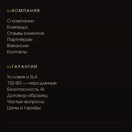
03
КОМПАНИЯ
О
к
о
м
п
а
н
и
и
К
о
м
а
н
д
а
О
т
з
ы
в
ы
к
л
и
е
н
т
о
в
П
а
р
т
н
ё
р
а
м
В
а
к
а
н
с
и
и
К
о
н
т
а
к
т
ы
04
ГАРАНТИИ
У
с
л
о
в
и
я
и
S
L
A
1
5
2
-
Ф
З
—
п
е
р
с
д
а
н
н
ы
е
Б
е
з
о
п
а
с
н
о
с
т
ь
A
I
Д
о
г
о
в
о
р
-
о
б
р
а
з
е
ц
Ч
а
с
т
ы
е
в
о
п
р
о
с
ы
Ц
е
н
ы
и
т
а
р
и
ф
ы