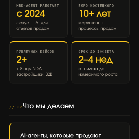
MBK-AGENT РАБОТАЕТ
БЮРО КОСТЕЦКОГО
с 2024
10+ лет
фокус — AI для
маркетинг +
отделов продаж
процессы продаж
ПУБЛИЧНЫХ КЕЙСОВ
СРОК ДО ЭФФЕКТА
2+
2–4 нед
+ 8 под NDA —
от пилота до
застройщики, B2B
измеримого роста
Что мы делаем
// 02
AI-агенты, которые продают