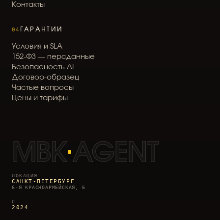
К
о
н
т
а
к
т
ы
04
ГАРАНТИИ
У
с
л
о
в
и
я
и
S
L
A
1
5
2
-
Ф
З
—
п
е
р
с
д
а
н
н
ы
е
Б
е
з
о
п
а
с
н
о
с
т
ь
A
I
Д
о
г
о
в
о
р
-
о
б
р
а
з
е
ц
Ч
а
с
т
ы
е
в
о
п
р
о
с
ы
Ц
е
н
ы
и
т
а
р
и
ф
ы
MBK
·
AGENT
ЛОКАЦИЯ
САНКТ-ПЕТЕРБУРГ
6-Я КРАСНОАРМЕЙСКАЯ, 6
С
2024