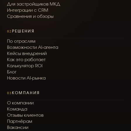
Д
л
я
з
а
с
т
р
о
й
щ
и
к
о
в
М
К
Д
И
н
т
е
г
р
а
ц
и
и
с
C
R
M
С
р
а
в
н
е
н
и
я
и
о
б
з
о
р
ы
02
РЕШЕНИЯ
П
о
о
т
р
а
с
л
я
м
В
о
з
м
о
ж
н
о
с
т
и
A
I
-
а
г
е
н
т
а
К
е
й
с
ы
в
н
е
д
р
е
н
и
й
К
а
к
э
т
о
р
а
б
о
т
а
е
т
К
а
л
ь
к
у
л
я
т
о
р
R
O
I
Б
л
о
г
Н
о
в
о
с
т
и
A
I
-
р
ы
н
к
а
03
КОМПАНИЯ
О
к
о
м
п
а
н
и
и
К
о
м
а
н
д
а
О
т
з
ы
в
ы
к
л
и
е
н
т
о
в
П
а
р
т
н
ё
р
а
м
В
а
к
а
н
с
и
и