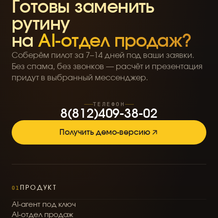
Готовы заменить
рутину
на
AI-отдел продаж?
Соберём пилот за 7–14 дней под ваши заявки.
Без спама, без звонков — расчёт и презентация
придут в выбранный мессенджер.
ТЕЛЕФОН
8
(
8
1
2
)
4
0
9
-
3
8
-
0
2
Получить демо-версию
01
ПРОДУКТ
A
I
-
а
г
е
н
т
п
о
д
к
л
ю
ч
A
I
-
о
т
д
е
л
п
р
о
д
а
ж