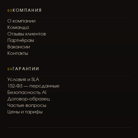
03
КОМПАНИЯ
О
к
о
м
п
а
н
и
и
К
о
м
а
н
д
а
О
т
з
ы
в
ы
к
л
и
е
н
т
о
в
П
а
р
т
н
ё
р
а
м
В
а
к
а
н
с
и
и
К
о
н
т
а
к
т
ы
04
ГАРАНТИИ
У
с
л
о
в
и
я
и
S
L
A
1
5
2
-
Ф
З
—
п
е
р
с
д
а
н
н
ы
е
Б
е
з
о
п
а
с
н
о
с
т
ь
A
I
Д
о
г
о
в
о
р
-
о
б
р
а
з
е
ц
Ч
а
с
т
ы
е
в
о
п
р
о
с
ы
Ц
е
н
ы
и
т
а
р
и
ф
ы