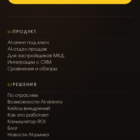
01
ПРОДУКТ
A
I
-
а
г
е
н
т
п
о
д
к
л
ю
ч
A
I
-
о
т
д
е
л
п
р
о
д
а
ж
Д
л
я
з
а
с
т
р
о
й
щ
и
к
о
в
М
К
Д
И
н
т
е
г
р
а
ц
и
и
с
C
R
M
С
р
а
в
н
е
н
и
я
и
о
б
з
о
р
ы
02
РЕШЕНИЯ
П
о
о
т
р
а
с
л
я
м
В
о
з
м
о
ж
н
о
с
т
и
A
I
-
а
г
е
н
т
а
К
е
й
с
ы
в
н
е
д
р
е
н
и
й
К
а
к
э
т
о
р
а
б
о
т
а
е
т
К
а
л
ь
к
у
л
я
т
о
р
R
O
I
Б
л
о
г
Н
о
в
о
с
т
и
A
I
-
р
ы
н
к
а