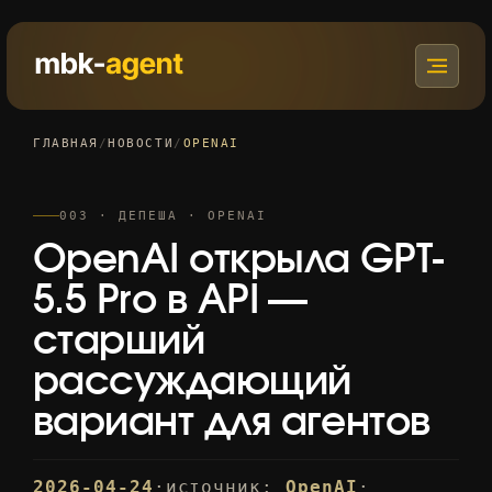
ГЛАВНАЯ
/
НОВОСТИ
/
OPENAI
003 · ДЕПЕША · OPENAI
OpenAI открыла GPT-
5.5 Pro в API —
старший
рассуждающий
вариант для агентов
2026-04-24
·
источник:
OpenAI
·