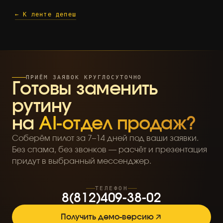
← К ленте депеш
ПРИЁМ ЗАЯВОК КРУГЛОСУТОЧНО
Готовы заменить
рутину
на
AI-отдел продаж?
Соберём пилот за 7–14 дней под ваши заявки.
Без спама, без звонков — расчёт и презентация
придут в выбранный мессенджер.
ТЕЛЕФОН
8
(
8
1
2
)
4
0
9
-
3
8
-
0
2
Получить демо-версию