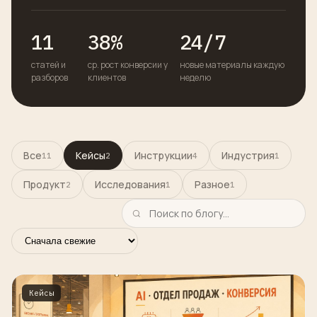
11
38%
24/7
статей и
ср. рост конверсии у
новые материалы каждую
разборов
клиентов
неделю
Все
Кейсы
Инструкции
Индустрия
11
2
4
1
Продукт
Исследования
Разное
2
1
1
Кейсы