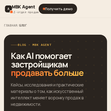
MBK Agent
Получить демо
A
AI-отдел продаж
ГЛАВНАЯ
/
БЛОГ
BLOG · MBK AGENT
Как AI помогает
застройщикам
продавать больше
Кейсы, исследования и практические
материалы о том, как искусственный
интеллект меняет воронку продаж в
недвижимости.